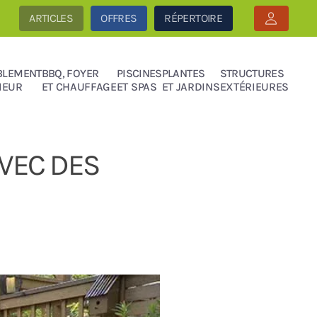
ARTICLES
OFFRES
RÉPERTOIRE
BLEMENT
BBQ, FOYER
PISCINES
PLANTES
STRUCTURES
IEUR
ET CHAUFFAGE
ET SPAS
ET JARDINS
EXTÉRIEURES
AVEC DES