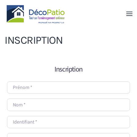
Skip to main content
INSCRIPTION
Inscription
Prénom
*
Nom
*
Identifiant
*
Courriel
*