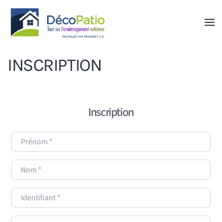
Skip to main content
INSCRIPTION
Inscription
Prénom
*
Nom
*
Identifiant
*
Courriel
*