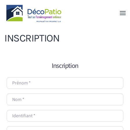
Skip to main content
INSCRIPTION
Inscription
Prénom
*
Nom
*
Identifiant
*
Courriel
*