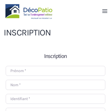
Skip to main content
INSCRIPTION
Inscription
Prénom
*
Nom
*
Identifiant
*
Courriel
*