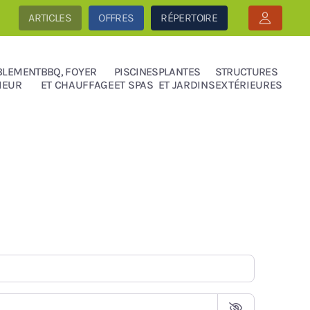
ARTICLES
OFFRES
RÉPERTOIRE
BLEMENT
BBQ, FOYER
PISCINES
PLANTES
STRUCTURES
IEUR
ET CHAUFFAGE
ET SPAS
ET JARDINS
EXTÉRIEURES