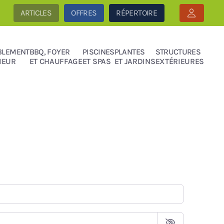
ARTICLES
OFFRES
RÉPERTOIRE
BLEMENT
BBQ, FOYER
PISCINES
PLANTES
STRUCTURES
IEUR
ET CHAUFFAGE
ET SPAS
ET JARDINS
EXTÉRIEURES